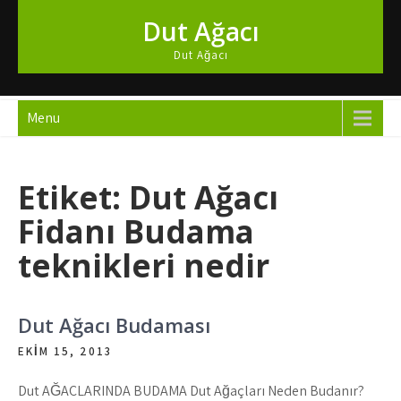
Skip
Dut Ağacı
to
content
Dut Ağacı
Menu
Etiket:
Dut Ağacı
Fidanı Budama
teknikleri nedir
Dut Ağacı Budaması
EKIM 15, 2013
Dut AĞAÇLARINDA BUDAMA Dut Ağaçları Neden Budanır?