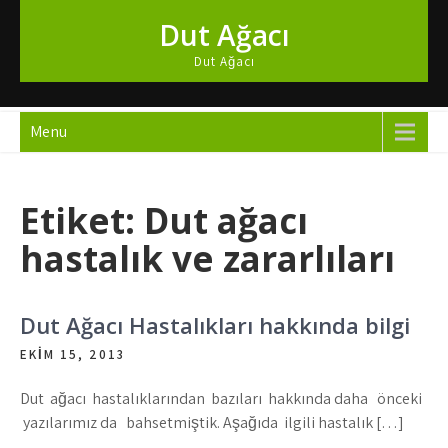
Skip
Dut Ağacı
to
content
Dut Ağacı
Menu
Etiket:
Dut ağacı
hastalık ve zararlıları
Dut Ağacı Hastalıkları hakkında bilgi
EKIM 15, 2013
Dut ağacı hastalıklarından bazıları hakkında daha önceki
yazılarımız da bahsetmiştik. Aşağıda ilgili hastalık […]