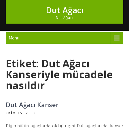
Skip
Dut Ağacı
to
content
Dut Ağacı
Menu
Etiket:
Dut Ağacı
Kanseriyle mücadele
nasıldır
Dut Ağacı Kanser
EKIM 15, 2013
Diğer bütün ağaçlarda olduğu gibi Dut ağaçları da kanser