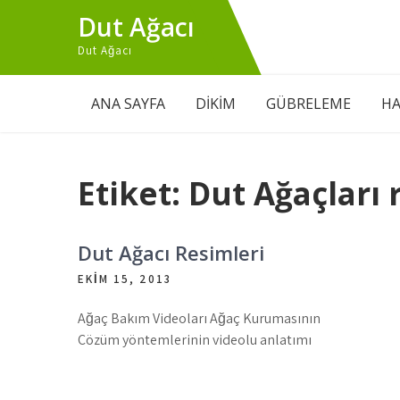
Skip
Dut Ağacı
to
content
Dut Ağacı
ANA SAYFA
DİKİM
GÜBRELEME
HA
Etiket:
Dut Ağaçları 
Dut Ağacı Resimleri
EKIM 15, 2013
Ağaç Bakım Videoları Ağaç Kurumasının
Çözüm yöntemlerinin videolu anlatımı