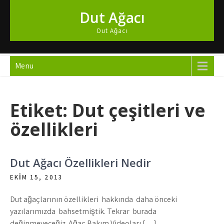
Skip
Dut Ağacı
to
content
Dut Ağacı
Menu
Etiket:
Dut çeşitleri ve
özellikleri
Dut Ağacı Özellikleri Nedir
EKIM 15, 2013
Dut ağaçlarının özellikleri hakkında daha önceki
yazılarımızda bahsetmiştik. Tekrar burada
değinmeyeceğiz. Ağaç Bakım Videoları […]