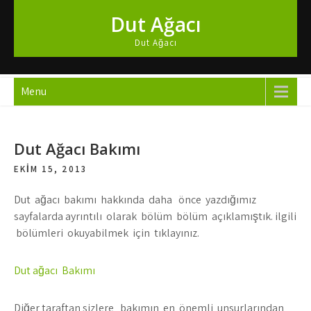
Skip
Dut Ağacı
to
content
Dut Ağacı
Menu
Dut Ağacı Bakımı
EKIM 15, 2013
Dut ağacı bakımı hakkında daha önce yazdığımız
sayfalarda ayrıntılı olarak bölüm bölüm açıklamıştık. ilgili
bölümleri okuyabilmek için tıklayınız.
Dut ağacı Bakımı
Diğer taraftan sizlere bakımın en önemli unsurlarından